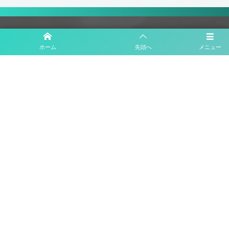
Follow me
ホーム
先頭へ
メニュー
よくあるご質問(FAQ)
ご予約はコチラ
プライバシーポリシー