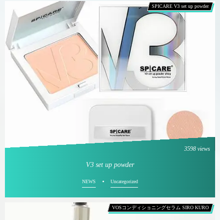
SPICARE V3 set up powder
3598 views
V3 set up powder
NEWS
Uncategorized
VOSコンディショニングセラム SIRO KURO